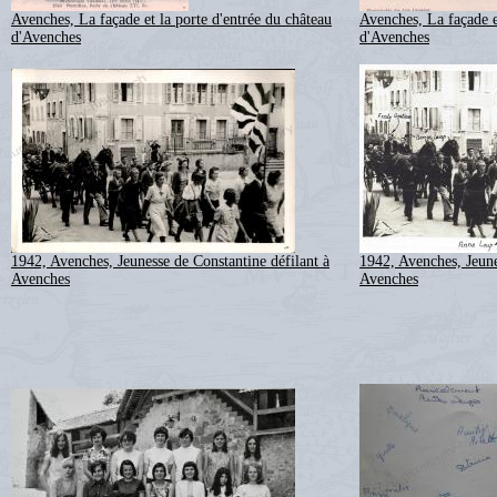
Avenches, La façade et la porte d'entrée du château
Avenches, La façade e
d'Avenches
d'Avenches
1942, Avenches, Jeunesse de Constantine défilant à
1942, Avenches, Jeune
Avenches
Avenches