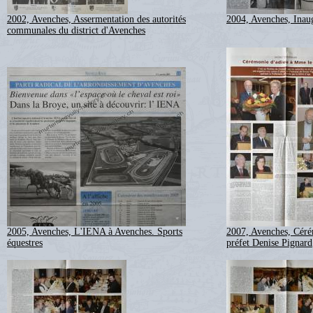
2002, Avenches, Assermentation des autorités
2004, Avenches, Inau
communales du district d'Avenches
2005, Avenches, L'IENA à Avenches. Sports
2007, Avenches, Céré
équestres
préfet Denise Pignard