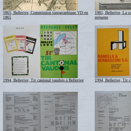
1865, Bellerive, Commission topographique VD en
1981, Bellerive, La 
1865
présente
1994, Bellerive, Tir cantonal vaudois à Bellerive
1994, Bellerive, Tir c