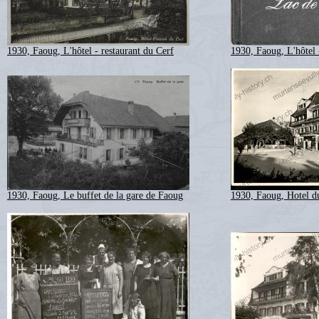
1930, Faoug, L'hôtel - restaurant du Cerf
1930, Faoug, L'hôtel 
1930, Faoug, Le buffet de la gare de Faoug
1930, Faoug, Hotel d