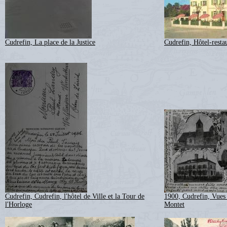
Cudrefin, La place de la Justice
Cudrefin, Hôtel-resta
Cudrefin, Cudrefin, l'hôtel de Ville et la Tour de
1900, Cudrefin, Vues 
l'Horloge
Montet