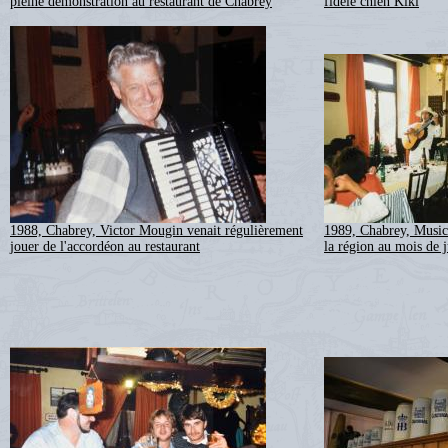
pleine démonstration au restaurant de Chabrey
fidèle chien Kiki
1988, Chabrey, Victor Mougin venait régulièrement
1989, Chabrey, Music
jouer de l'accordéon au restaurant
la région au mois de j