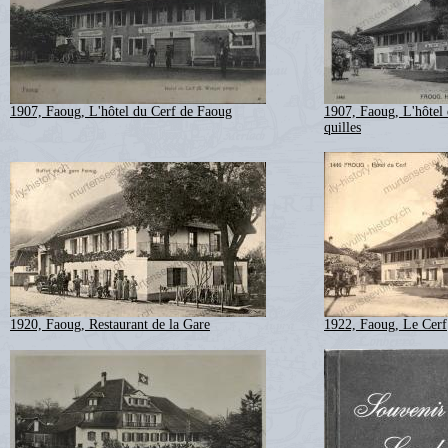
1907, Faoug, L'hôtel du Cerf de Faoug
1907, Faoug, L'hôtel 
quilles
1920, Faoug, Restaurant de la Gare
1922, Faoug, Le Cerf