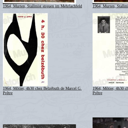
1964, Murten, Stallmist streuen im Mehrlachfeld
1964, Murten, Stallmi
1964, Môtier, 4h30 chez Belzébuth de Marcel G.
1964, Môtier, 4h30 c
Prêtre
Prêtre