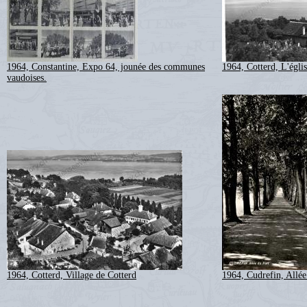
1964, Constantine, Expo 64, jounée des communes
1964, Cotterd, L'églis
vaudoises.
1964, Cotterd, Village de Cotterd
1964, Cudrefin, Allée