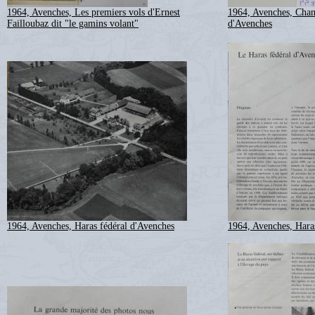
1964, Avenches, Les premiers vols d'Ernest
1964, Avenches, Chant
Failloubaz dit "le gamins volant"
d'Avenches
1964, Avenches, Haras fédéral d'Avenches
1964, Avenches, Hara