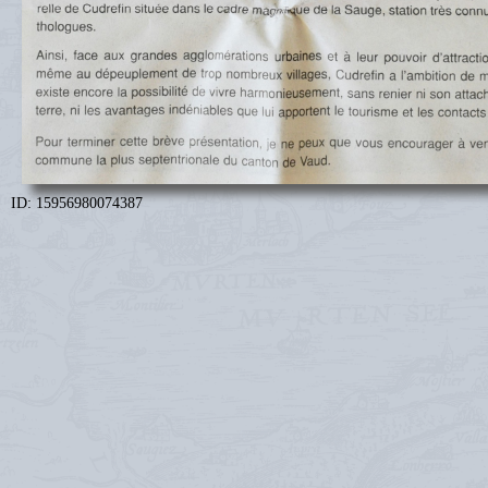
ID: 15956980074387