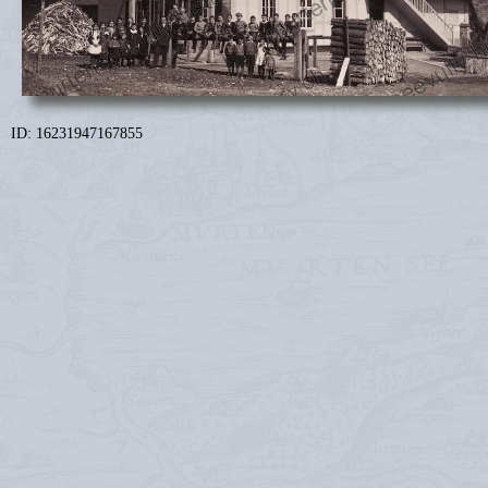
ID: 16231947167855