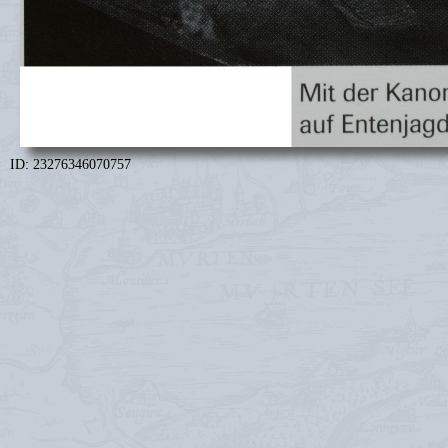
ID: 23276346070757