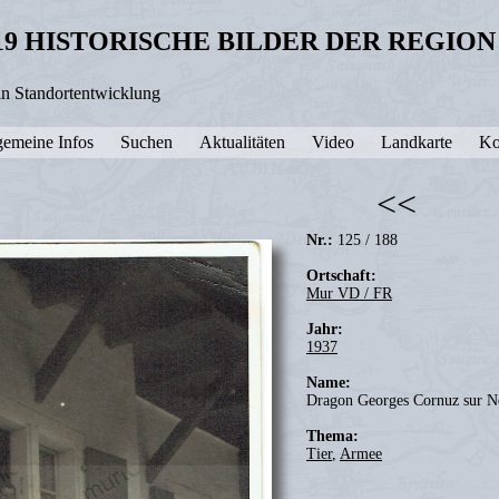
19 HISTORISCHE BILDER DER REGIO
in Standortentwicklung
gemeine Infos
Suchen
Aktualitäten
Video
Landkarte
Ko
<<
Nr.:
125 / 188
Ortschaft:
Mur VD / FR
Jahr:
1937
Name:
Dragon Georges Cornuz sur N
Thema:
Tier
,
Armee