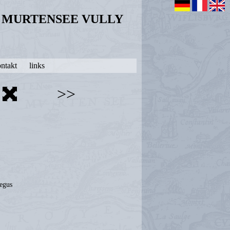
N MURTENSEE VULLY
ntakt
links
>>
egus