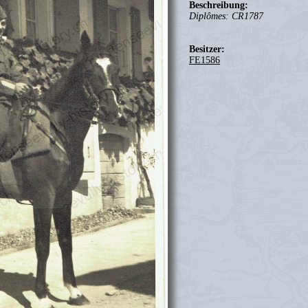
Beschreibung:
Diplômes: CR1787
Besitzer:
FE1586