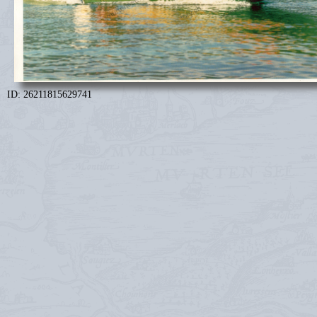
ID: 26211815629741