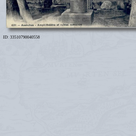
ID: 33510790040558