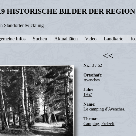
19 HISTORISCHE BILDER DER REGIO
in Standortentwicklung
gemeine Infos
Suchen
Aktualitäten
Video
Landkarte
Ko
<<
Nr.:
3 / 62
Ortschaft:
Avenches
Jahr:
1957
Name:
Le camping d'Avenches.
Thema:
Camping
,
Freizeit