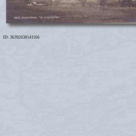
ID: 36392630141166