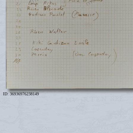
ID: 36936976238149