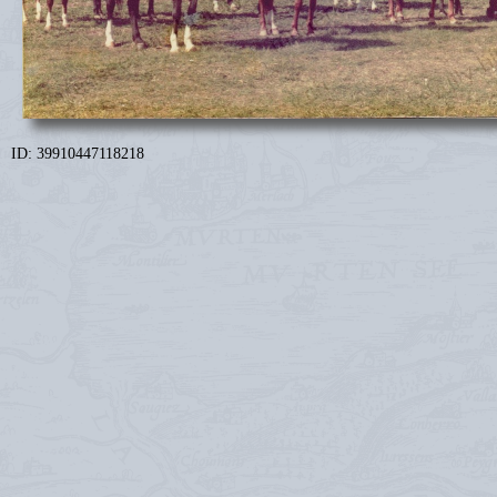
ID: 39910447118218