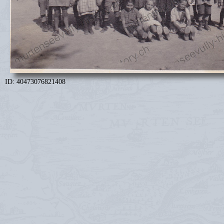
ID: 40473076821408