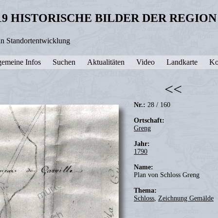
19 HISTORISCHE BILDER DER REGIO
in Standortentwicklung
gemeine Infos
Suchen
Aktualitäten
Video
Landkarte
Ko
<<
Nr.:
28 / 160
Ortschaft:
Greng
Jahr:
1790
Name:
Plan von Schloss Greng
Thema:
Schloss
,
Zeichnung Gemälde