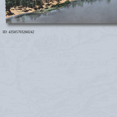
ID: 43505703260242