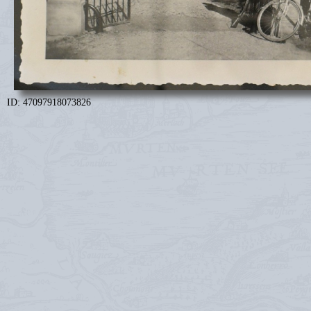
ID: 47097918073826