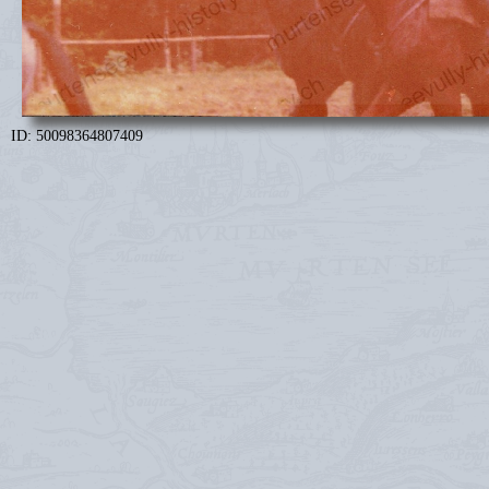
ID: 50098364807409