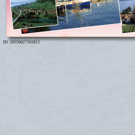
ID: 50550027101813