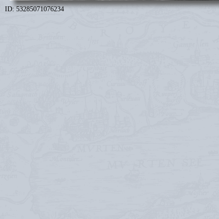
ID: 53285071076234