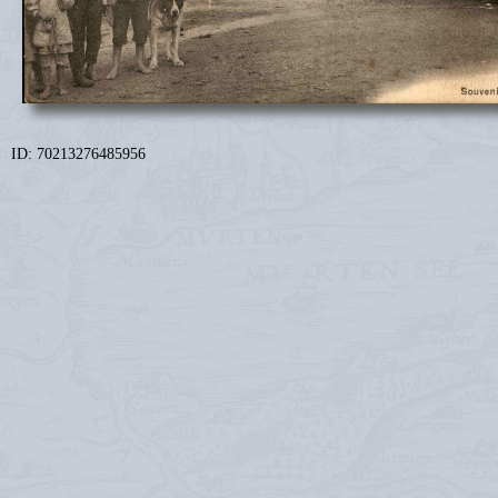
ID: 70213276485956