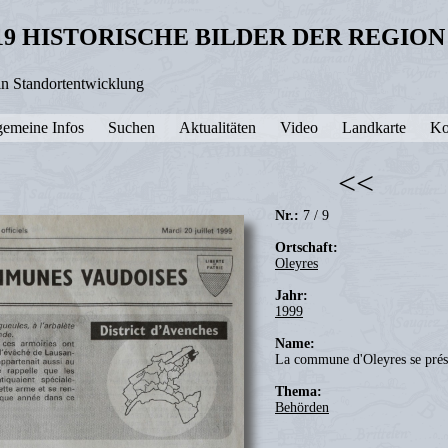
19 HISTORISCHE BILDER DER REGIO
in Standortentwicklung
gemeine Infos
Suchen
Aktualitäten
Video
Landkarte
Ko
<<
Nr.:
7 / 9
Ortschaft:
Oleyres
Jahr:
1999
Name:
La commune d'Oleyres se prés
Thema:
Behörden