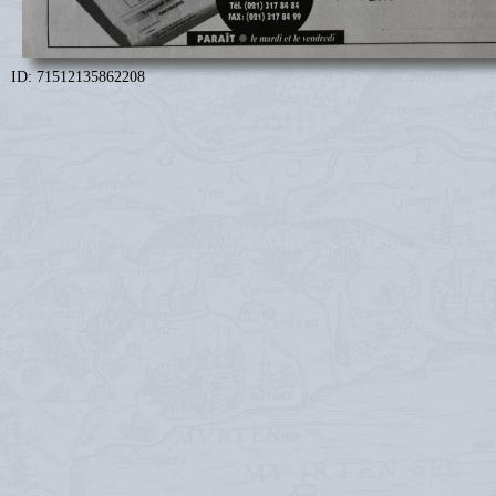
ID: 71512135862208