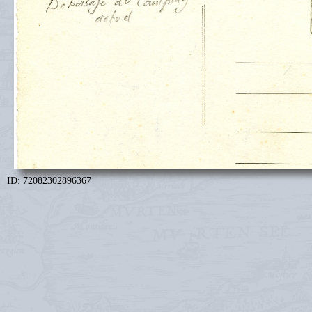
ID: 72082302896367