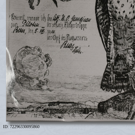
ID: 72296330095860