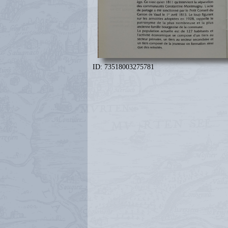
ID: 73518003275781