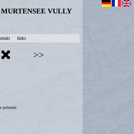
N MURTENSEE VULLY
ntakt
links
>>
 présente