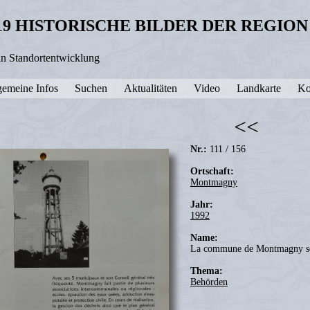
19 HISTORISCHE BILDER DER REGIO
in Standortentwicklung
gemeine Infos
Suchen
Aktualitäten
Video
Landkarte
Ko
<<
Nr.:
111 / 156
Ortschaft:
Montmagny
Jahr:
1992
Name:
La commune de Montmagny se
Thema:
Behörden