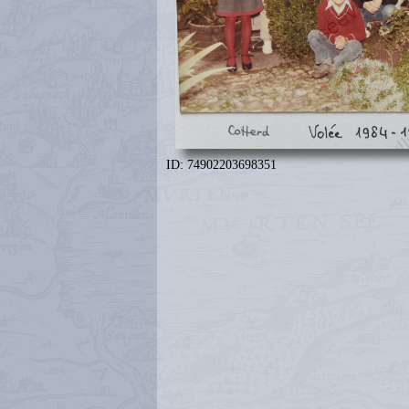
ID: 74902203698351