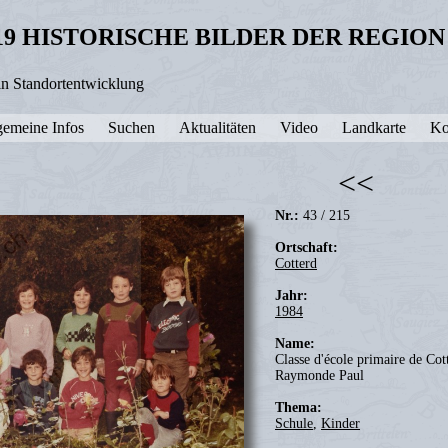
19 HISTORISCHE BILDER DER REGIO
in Standortentwicklung
gemeine Infos
Suchen
Aktualitäten
Video
Landkarte
Ko
<<
Nr.:
43 / 215
Ortschaft:
Cotterd
Jahr:
1984
Name:
Classe d'école primaire de Cott
Raymonde Paul
Thema:
Schule
,
Kinder