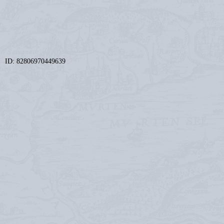
ID: 82806970449639