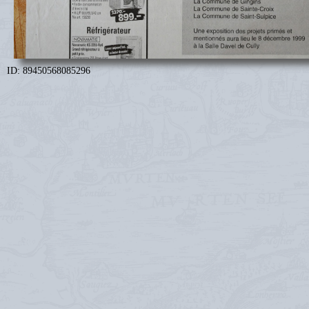
ID: 89450568085296