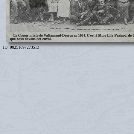
ID: 90251697273513