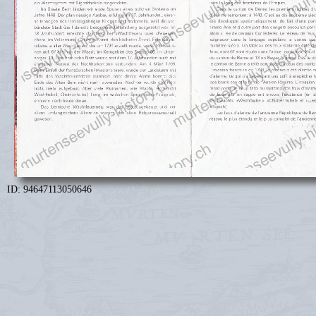
ID: 94647113050646