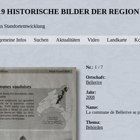
19 HISTORISCHE BILDER DER REGIO
in Standortentwicklung
gemeine Infos
Suchen
Aktualitäten
Video
Landkarte
Ko
Nr.:
1 / 7
Ortschaft:
Bellerive
Jahr:
2008
Name:
La commune de Bellerive se p
Thema:
Behörden