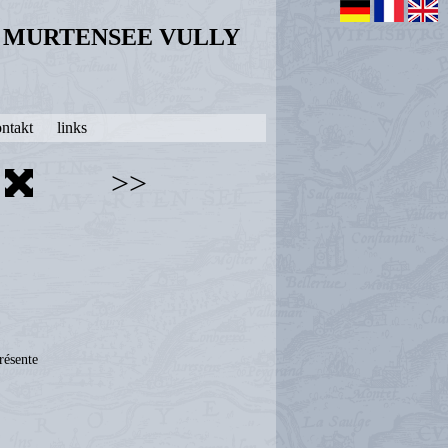
N MURTENSEE VULLY
ntakt
links
>>
résente