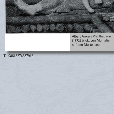
ID: 98618274687916