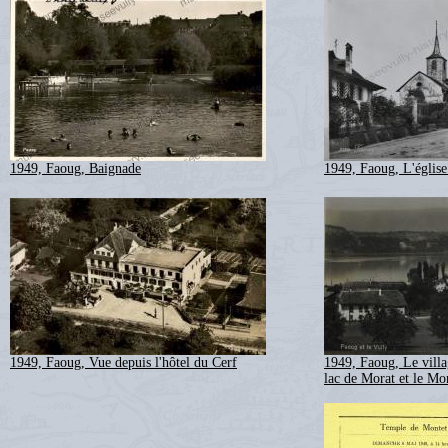
1949, Faoug, Baignade
1949, Faoug, L'église
1949, Faoug, Vue depuis l'hôtel du Cerf
1949, Faoug, Le villag
lac de Morat et le Mo