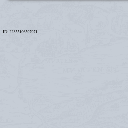
ID: 22355106597971