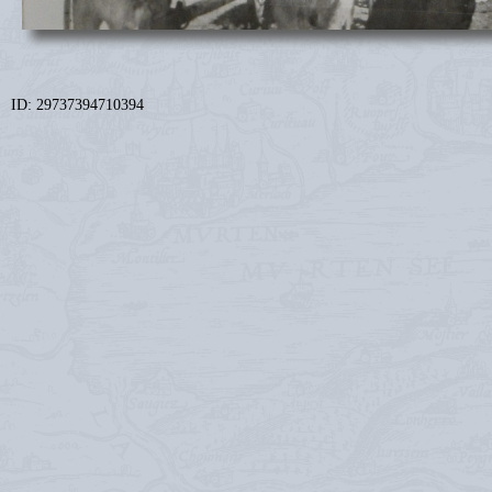
ID: 29737394710394