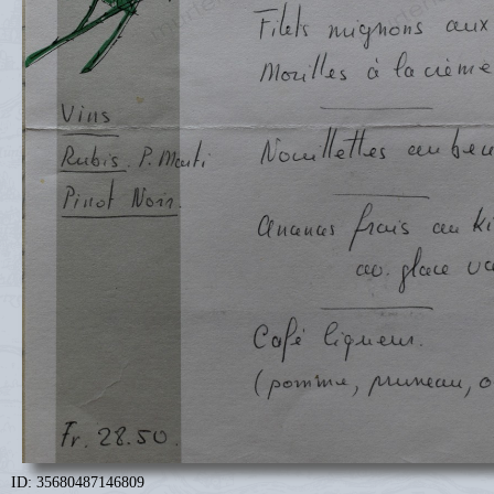
ID: 35680487146809