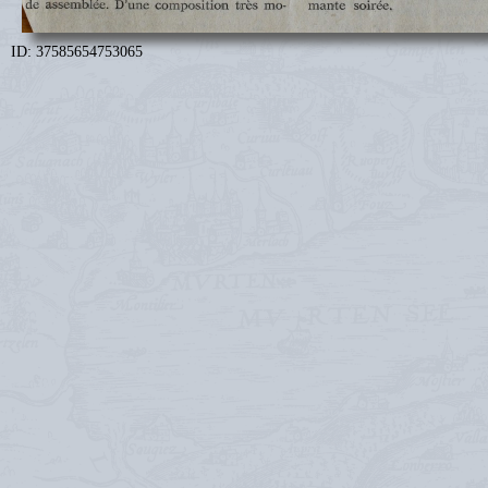
ID: 37585654753065