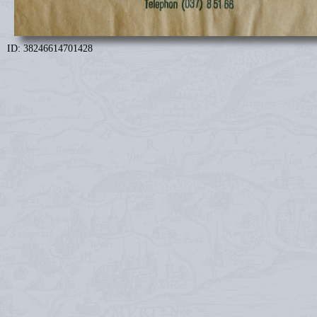
ID: 38246614701428