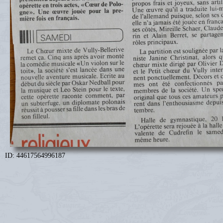
ID: 44617564996187