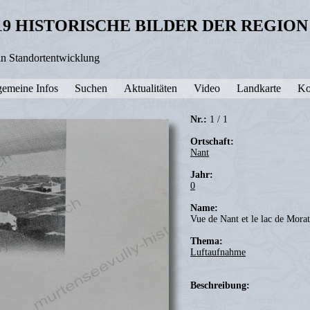
19 HISTORISCHE BILDER DER REGIO
in Standortentwicklung
gemeine Infos
Suchen
Aktualitäten
Video
Landkarte
Ko
Nr.:
1 / 1
Ortschaft:
Nant
Jahr:
0
Name:
Vue de Nant et le lac de Morat
Thema:
Luftaufnahme
Beschreibung: