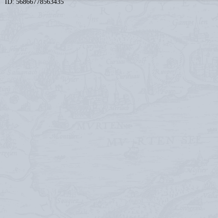
ID: 56866778563435