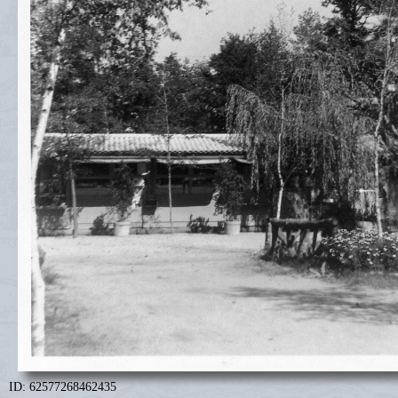
ID: 62577268462435