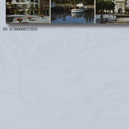
ID: 67360608372031