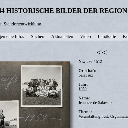
44 HISTORISCHE BILDER DER REGIO
in Standortentwicklung
gemeine Infos
Suchen
Aktualitäten
Video
Landkarte
Ko
<<
Nr.:
297 / 512
Ortschaft:
Salavaux
Jahr:
1959
Name:
Jeunesse de Salavaux
Thema:
Veranstaltung Fest
,
Organisati