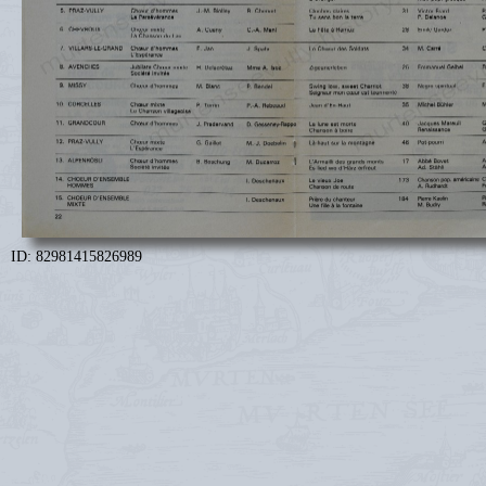
ID: 82981415826989