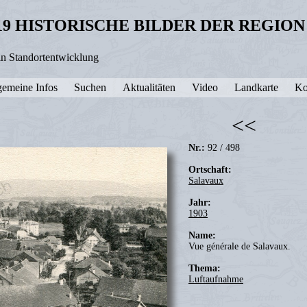
19 HISTORISCHE BILDER DER REGIO
in Standortentwicklung
gemeine Infos
Suchen
Aktualitäten
Video
Landkarte
Ko
<<
Nr.:
92 / 498
Ortschaft:
Salavaux
Jahr:
1903
Name:
Vue générale de Salavaux.
Thema:
Luftaufnahme