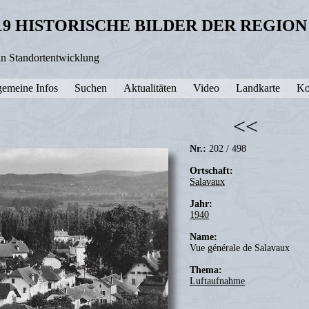
19 HISTORISCHE BILDER DER REGIO
in Standortentwicklung
gemeine Infos
Suchen
Aktualitäten
Video
Landkarte
Ko
<<
Nr.:
202 / 498
Ortschaft:
Salavaux
Jahr:
1940
Name:
Vue générale de Salavaux
Thema:
Luftaufnahme