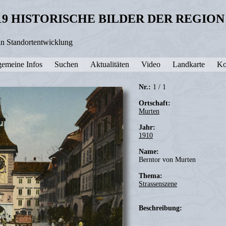
19 HISTORISCHE BILDER DER REGIO
in Standortentwicklung
gemeine Infos
Suchen
Aktualitäten
Video
Landkarte
Ko
Nr.:
1 / 1
Ortschaft:
Murten
Jahr:
1910
Name:
Berntor von Murten
Thema:
Strassenszene
Beschreibung: