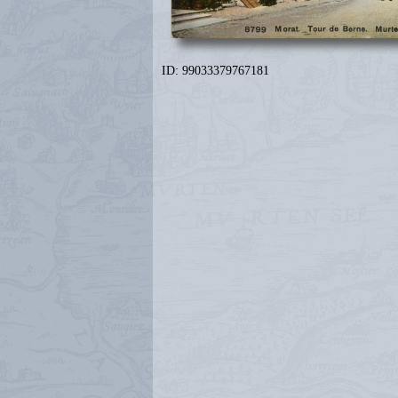
ID: 99033379767181