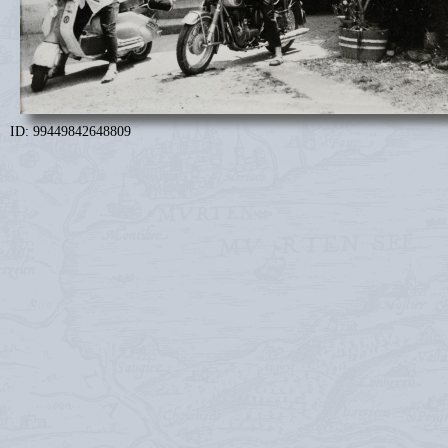
ID: 99449842648809